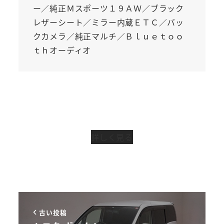
ー／純正Ｍスポーツ１９ＡＷ／ブラック
レザーシート／ミラー内蔵ＥＴＣ／バッ
クカメラ／純正マルチ／Ｂｌｕｅｔｏｏ
ｔｈオーディオ
詳しく見る
古い投稿