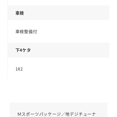
車検
車検整備付
下4ケタ
182
Ｍスポーツパッケージ／地デジチューナ