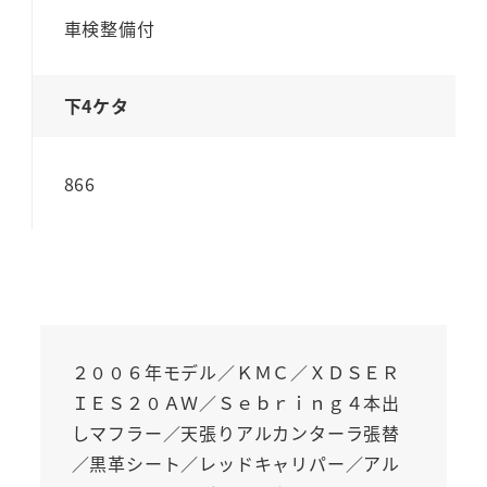
車検整備付
下4ケタ
866
２００６年モデル／ＫＭＣ／ＸＤＳＥＲ
ＩＥＳ２０ＡＷ／Ｓｅｂｒｉｎｇ４本出
しマフラー／天張りアルカンターラ張替
／黒革シート／レッドキャリパー／アル