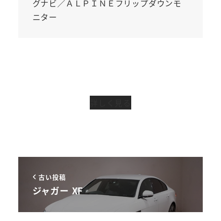
グナビ／ＡＬＰＩＮＥフリップダウンモ
ニター
詳しく見る
古い投稿
ジャガー XF