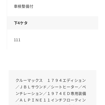
車検整備付
下4ケタ
111
クルーマックス １７９４エディション
／ＪＢＬサウンド／シートヒーター／ベ
ンチレーション／１９７４ＥＤ専用装備
／ＡＬＰＩＮＥ１１インチフローティン